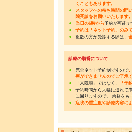
くこともあります。
●
スタッフへの待ち時間の問
院受診をお願いいたします
●
当日の6時から
予約が可能で
●
予約は「ネット予約」のみ
●
複数の方が受診する際は、
診療の順番について
●
完全ネット予約制ですので
療ができませんのでご了承
●
「来院順」ではなく、
「予
●
予約時間から大幅に遅れて
に回りますので、 余裕をも
●
症状の重症度や診療内容によ