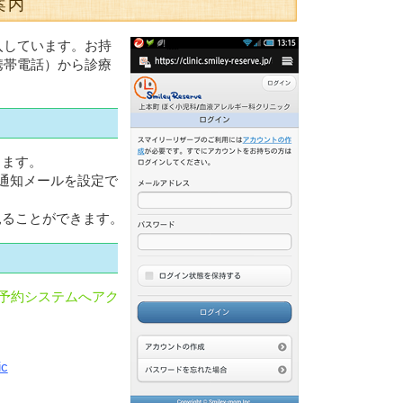
案内
入しています。お持
携帯電話）から診療
きます。
通知メールを設定で
見ることができます。
ド
予約システムへアク
ic