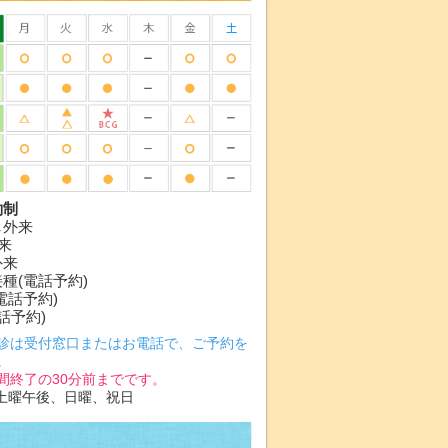
約制
し外来
外来
外来
種(電話予約)
電話予約)
話予約)
診は受付窓口またはお電話で、ご予約を
。
間終了の30分前までです。
、土曜午後、日曜、祝日