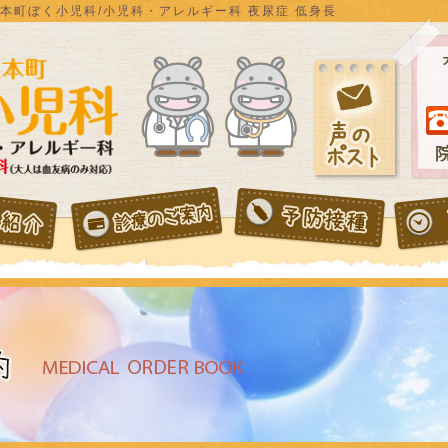
上本町ぼく小児科/小児科・アレルギー科 夜尿症 低身長