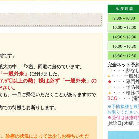
能です。
完全ネット予
拡大の中、「3密」回避に努めています。
〇
・・・熱な
「一般外来」
に分けました。
●
・・・一般
37.5℃以上の熱）様は必ず「一般外来」の
★
・・・専門
△
・・・予防接
ださい。
▲
・・・検診(
ても、一旦ご帰宅いただくことがありますので
BCG
・・・(電
※予防接種と検
内での待機もお断りします。
お取りください
※受付は診療時
[休診日] 木曜
す。
診療の状況によっては少しお待ちいただ