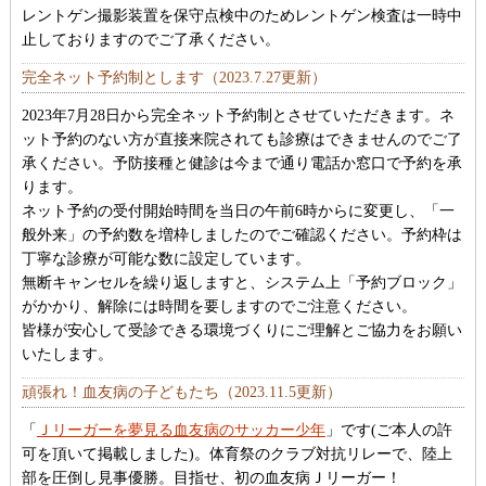
レントゲン撮影装置を保守点検中のためレントゲン検査は一時中
止しておりますのでご了承ください。
完全ネット予約制とします（2023.7.27更新）
2023年7月28日から完全ネット予約制とさせていただきます。ネ
ット予約のない方が直接来院されても診療はできませんのでご了
承ください。予防接種と健診は今まで通り電話か窓口で予約を承
ります。
ネット予約の受付開始時間を当日の午前6時からに変更し、「一
般外来」の予約数を増枠しましたのでご確認ください。予約枠は
丁寧な診療が可能な数に設定しています。
無断キャンセルを繰り返しますと、システム上「予約ブロック」
がかかり、解除には時間を要しますのでご注意ください。
皆様が安心して受診できる環境づくりにご理解とご協力をお願い
いたします。
頑張れ！血友病の子どもたち（2023.11.5更新）
「
Ｊリーガーを夢見る血友病のサッカー少年
」です(ご本人の許
可を頂いて掲載しました)。体育祭のクラブ対抗リレーで、陸上
部を圧倒し見事優勝。目指せ、初の血友病Ｊリーガー！